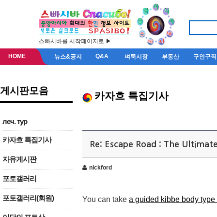
스빠시바를 시작페이지로 ▶
HOME
Q&A
뉴스&공지
벼룩시장
부동산
구인구직
게시판모음
카자흐 특집기사
леч. тур
카자흐 특집기사
Re: Escape Road : The Ultimat
자유게시판
nickford
포토갤러리
포토갤러리(회원)
You can take
a guided kibbe body type