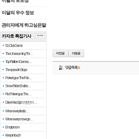
이달의 포토상
이달의 우수 정보
관리자에게 하고싶은말
카자흐 특집기사
more
51 Club Game
The Unassuming Thr…
Top Platform Games…
댓글목록
0
The speed in Slope
Pokerogue: The Pok…
Snow Rider: Endles…
Re: Pokerogue: The…
Drive Mad: 물리 엔진이 …
When every fractio…
When every move ge…
Empty room
Keep in touch