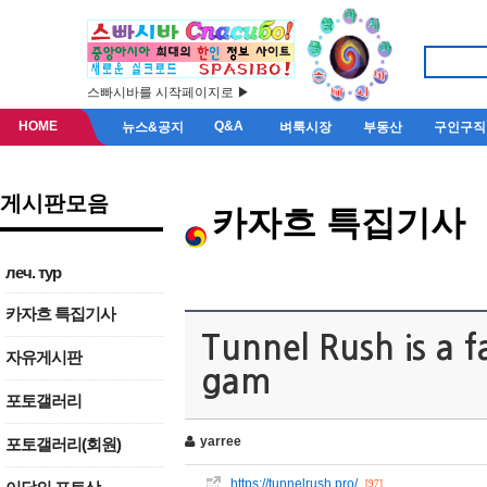
스빠시바를 시작페이지로 ▶
HOME
Q&A
뉴스&공지
벼룩시장
부동산
구인구직
게시판모음
카자흐 특집기사
леч. тур
카자흐 특집기사
Tunnel Rush is a 
자유게시판
gam
포토갤러리
yarree
포토갤러리(회원)
https://tunnelrush.pro/
[97]