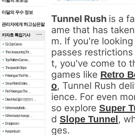
이달의 포토상
이달의 우수 정보
Tunnel Rush
is a 
관리자에게 하고싶은말
ame that has taken
카자흐 특집기사
more
m. If you're looking
51 Club Game
passes restriction
The Unassuming Thr…
t, you've come to th
Top Platform Games…
The speed in Slope
games like
Retro B
Pokerogue: The Pok…
, Tunnel Rush del
o
Snow Rider: Endles…
Re: Pokerogue: The…
ience. For even mo
Drive Mad: 물리 엔진이 …
so explore
Super T
When every fractio…
d
, wh
When every move ge…
Slope Tunnel
Empty room
ges.
Keep in touch