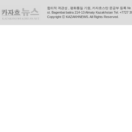
합리적 객관성 , 평화통일 기원, 카자흐스탄 문공부 등록 № 11
st. Bagenbai batira 214-13 Almaty Kazakhstan Tel. +772
Copyright ⓒ KAZAKHNEWS. All Rights Reserved.