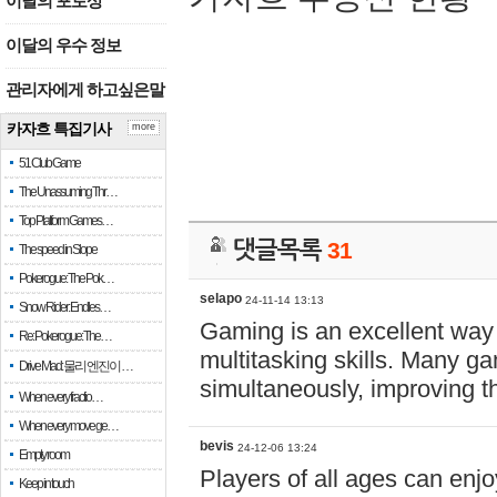
이달의 포토상
이달의 우수 정보
관리자에게 하고싶은말
카자흐 특집기사
more
51 Club Game
The Unassuming Thr…
Top Platform Games…
댓글목록
31
The speed in Slope
Pokerogue: The Pok…
selapo
24-11-14 13:13
Snow Rider: Endles…
Gaming is an excellent way
Re: Pokerogue: The…
multitasking skills. Many ga
Drive Mad: 물리 엔진이 …
simultaneously, improving th
When every fractio…
When every move ge…
bevis
24-12-06 13:24
Empty room
Players of all ages can enjo
Keep in touch