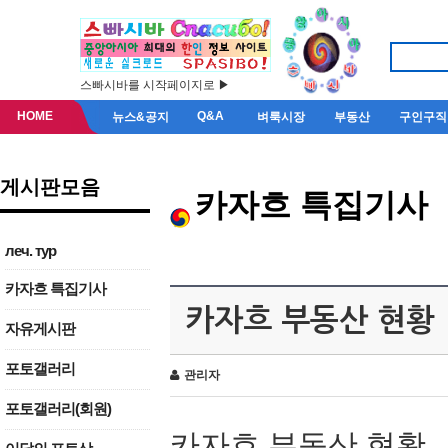
스빠시바를 시작페이지로 ▶
HOME
Q&A
뉴스&공지
벼룩시장
부동산
구인구직
게시판모음
카자흐 특집기사
леч. тур
카자흐 특집기사
카자흐 부동산 현황
자유게시판
포토갤러리
관리자
포토갤러리(회원)
카자흐 부동산 현황