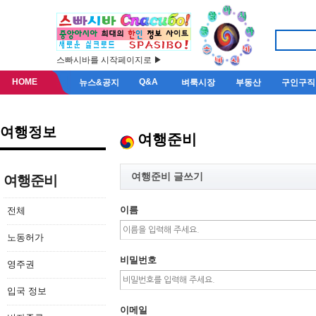
스빠시바를 시작페이지로 ▶
HOME
Q&A
뉴스&공지
벼룩시장
부동산
구인구직
여행정보
여행준비
여행준비 글쓰기
여행준비
이름
전체
노동허가
비밀번호
영주권
입국 정보
이메일