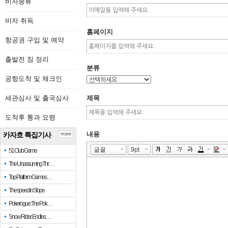
비자종류
비자 취득
홈페이지
항공권 구입 및 예약
출발전 짐 정리
분류
공항도착 및 체크인
세관심사 및 출국심사
제목
도착후 통과 요령
내용
카자흐 특집기사
more
51 Club Game
The Unassuming Thr…
Top Platform Games…
The speed in Slope
Pokerogue: The Pok…
Snow Rider: Endles…