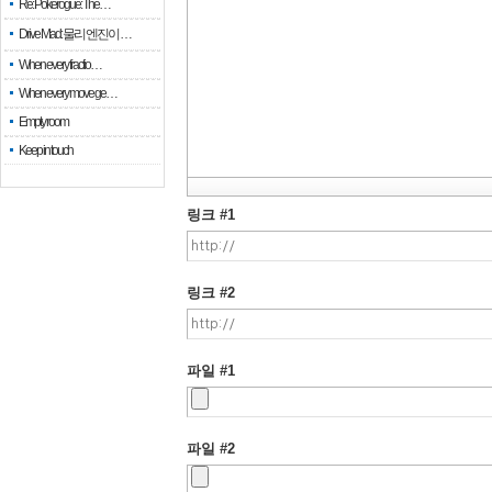
Re: Pokerogue: The…
Drive Mad: 물리 엔진이 …
When every fractio…
When every move ge…
Empty room
Keep in touch
링크 #1
링크 #2
파일 #1
파일 #2