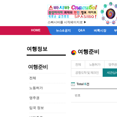
스빠시바를 시작페이지로 ▶
HOME
Q&A
뉴스&공지
벼룩시장
여행정보
여행준비
전체
노동허가
영주권
여행준비
공항도착 및 체크인
세관심사
전체
Total
0
건
노동허가
번호
영주권
입국 정보