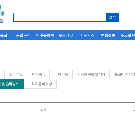
부동산
구인구직
카페/동호회
우즈베크
키르기스
여행정보
주요연
입국 정보
비자종류
비자 취득
항공권 구입 및 예약
출발전 짐 정리
 및 출국심사
도착후 통과 요령
제목