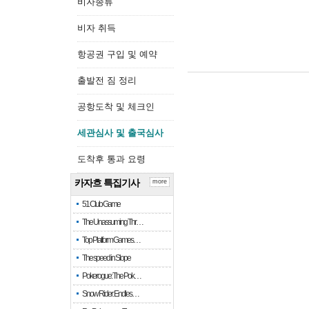
비자종류
비자 취득
항공권 구입 및 예약
출발전 짐 정리
공항도착 및 체크인
세관심사 및 출국심사
도착후 통과 요령
카자흐 특집기사
more
51 Club Game
The Unassuming Thr…
Top Platform Games…
The speed in Slope
Pokerogue: The Pok…
Snow Rider: Endles…