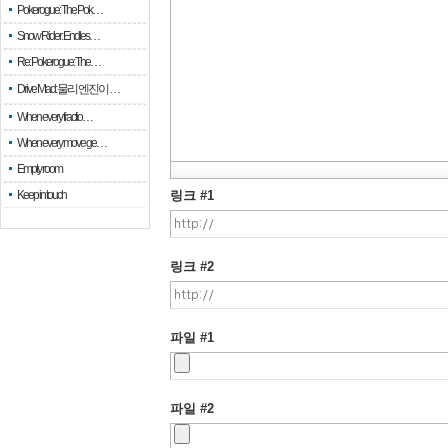
Pokerogue: The Pok…
Snow Rider: Endles…
Re: Pokerogue: The…
Drive Mad: 물리 엔진이 …
When every fractio…
When every move ge…
Empty room
Keep in touch
링크 #1
링크 #2
파일 #1
파일 #2