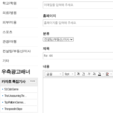
학교/학원
의료/병원
홈페이지
피부/미용
스포츠
분류
관광/여행
제목
컨설팅/부동산/이사
기타
내용
우측광고배너
카자흐 특집기사
more
51 Club Game
The Unassuming Thr…
Top Platform Games…
The speed in Slope