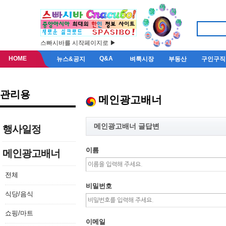
스빠시바를 시작페이지로 ▶
HOME
Q&A
뉴스&공지
벼룩시장
부동산
구인구직
관리용
메인광고배너
메인광고배너 글답변
행사일정
이름
메인광고배너
전체
비밀번호
식당/음식
쇼핑/마트
이메일