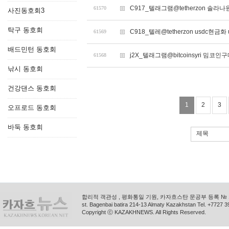
C917_텔래그램@tetherzon 솔라
61570
사진동호회3
탁구 동호회
C918_텔레@tetherzon usdc현금화
61569
배드민턴 동호회
j2X_텔래그램@bitcoinsyri 밈코인
61568
낚시 동호회
건강댄스 동호회
1
2
3
오프로드 동호회
바둑 동호회
제목
합리적 객관성 , 평화통일 기원, 카자흐스탄 문공부 등록 № 11
st. Bagenbai batira 214-13 Almaty Kazakhstan Tel. +772
Copyright ⓒ KAZAKHNEWS. All Rights Reserved.