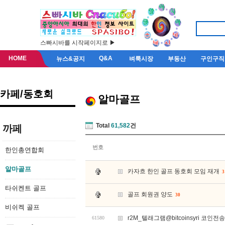
스빠시바를 시작페이지로 ▶
HOME
Q&A
뉴스&공지
벼룩시장
부동산
구인구직
카페/동호회
알마골프
Total
61,582
건
까페
번호
한인총연합회
알마골프
카자흐 한인 골프 동호회 모임 재개
3
타쉬켄트 골프
골프 회원권 양도
30
비쉬켁 골프
r2M_텔래그램@bitcoinsyri 코
61580