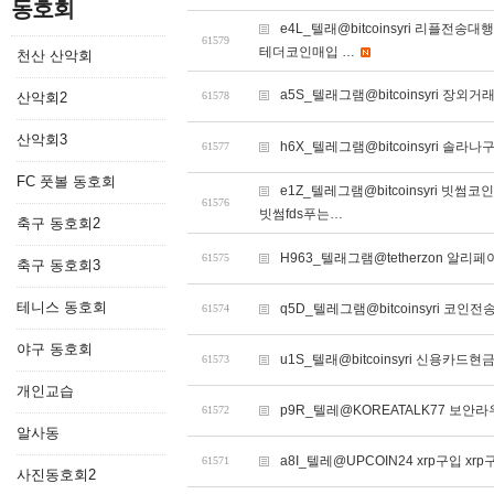
동호회
e4L_텔래@bitcoinsyri 리
61579
테더코인매입 …
천산 산악회
a5S_텔래그램@bitcoinsyri 장외거래
산악회2
61578
산악회3
h6X_텔레그램@bitcoinsyri 솔
61577
FC 풋볼 동호회
e1Z_텔레그램@bitcoinsyri
61576
빗썸fds푸는…
축구 동호회2
H963_텔래그램@tetherzon 
61575
축구 동호회3
테니스 동호회
q5D_텔레그램@bitcoinsyri 코
61574
야구 동호회
u1S_텔래@bitcoinsyri 신용카드현
61573
개인교습
p9R_텔레@KOREATALK77 보안라
61572
알사동
a8I_텔레@UPCOIN24 xrp구입 xr
61571
사진동호회2