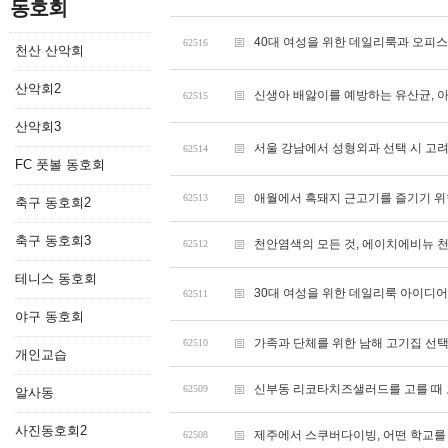
동호회
40대 여성을 위한 데일리룩과 오피
62516
천산 산악회
산악회2
신생아 배앓이를 예방하는 유산균, 아
62515
산악회3
서울 강남에서 성형외과 선택 시 고려
62514
FC 풋볼 동호회
애월에서 흑돼지 근고기를 즐기기 
62513
축구 동호회2
축구 동호회3
천안염색의 모든 것, 에이치에비뉴 
62512
테니스 동호회
30대 여성을 위한 데일리룩 아이디어
62511
야구 동호회
가족과 단체를 위한 남해 고기집 선
62510
개인교습
신부동 리코타치즈샐러드를 고를 때 
62509
알사동
사진동호회2
제주에서 스쿠버다이빙, 어떤 학교를
62508