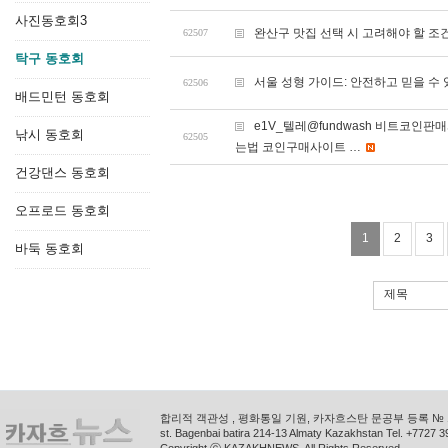
사진동호회3
완산구 맛집 선택 시 고려해야 할 조
62507
탁구 동호회
서울 성형 가이드: 안전하고 믿을 수
62506
배드민턴 동호회
e1V_텔레@fundwash 비트코
낚시 동호회
62505
는법 코인구매사이트 …
건강댄스 동호회
오프로드 동호회
1
2
3
바둑 동호회
제목
합리적 객관성 , 평화통일 기원, 카자흐스탄 문공부 등록 № 11
st. Bagenbai batira 214-13 Almaty Kazakhstan Tel. +772