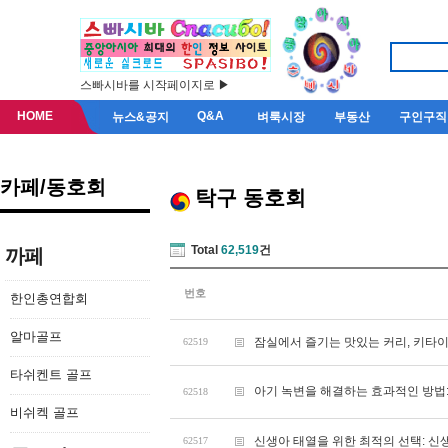
스빠시바를 시작페이지로 ▶
HOME
Q&A
뉴스&공지
벼룩시장
부동산
구인구직
카페/동호회
탁구 동호회
Total
62,519
건
까페
번호
한인총연합회
알마골프
잠실에서 즐기는 맛있는 커리, 키타
62519
타쉬켄트 골프
아기 녹변을 해결하는 효과적인 방법
62518
비쉬켁 골프
신생아 태열을 위한 최적의 선택: 
62517