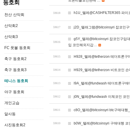
트론리플코인판매 …
동호회
h1U_텔레@CASHFILTER365 파
59618
천산 산악회
산악회2
j2D_텔래그램@bitcoinsyri 잡코인
59617
산악회3
g5Y_텔래@bitcoinsyri 잡
59616
입 코인해외지갑…
FC 풋볼 동호회
H928_텔레@tetherzon 테더트론
59615
축구 동호회2
축구 동호회3
H929_텔레@tetherzon 비트코인
59614
테니스 동호회
l9A_텔레@fundwash 테더트론구매
59613
야구 동호회
j0N_텔레@fundwash 이체코인 코
59612
개인교습
c8O_텔래@bitcoinsyri btc구매대행_
59611
알사동
b0W_텔레@bitcoinsyri 구매대행 
59610
사진동호회2