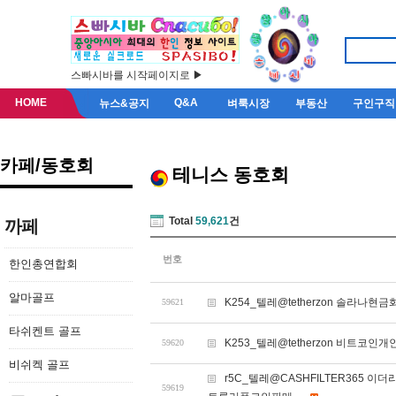
스빠시바를 시작페이지로 ▶
HOME
Q&A
뉴스&공지
벼룩시장
부동산
구인구직
카페/동호회
테니스 동호회
Total
59,621
건
까페
번호
한인총연합회
알마골프
K254_텔레@tetherzon 솔라나현금화
59621
타쉬켄트 골프
K253_텔레@tetherzon 비트코
59620
비쉬켁 골프
r5C_텔레@CASHFILTER365
59619