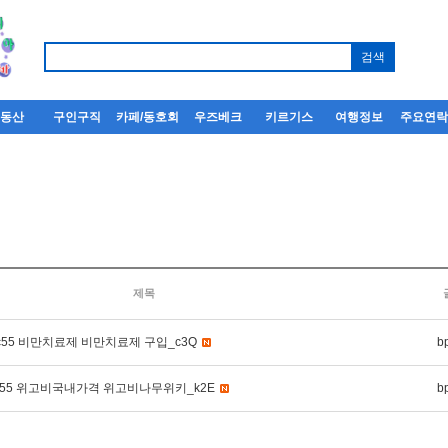
부동산
구인구직
카페/동호회
우즈베크
키르기스
여행정보
주요연
제목
pmc55 비만치료제 비만치료제 구입_c3Q
b
pmc55 위고비국내가격 위고비나무위키_k2E
b