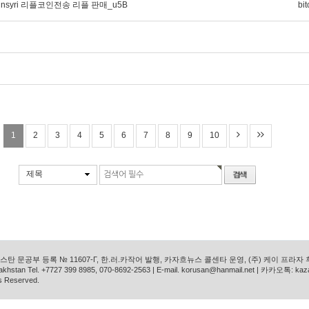
oinsyri 리플코인전송 리플 판매_u5B
bit
1
2
3
4
5
6
7
8
9
10
제목
탄 문공부 등록 № 11607-Г, 한.러.카작어 발행, 카자흐뉴스 콜센타 운영, (주) 케이 프라자
azakhstan Tel. +7727 399 8985, 070-8692-2563 | E-mail. korusan@hanmail.net | 카카오톡: ka
s Reserved.