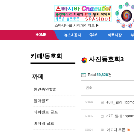
스빠시바를 시작페이지로 ▶
HOME
Q&A
뉴스&공지
벼룩시장
카페/동호회
사진동호회3
Total
59,826
건
까페
번호
한인총연합회
알마골프
e8H_텔레 : b
59826
타쉬켄트 골프
e7F_텔레 : b
59825
비쉬켁 골프
아고다 쿠폰
59824