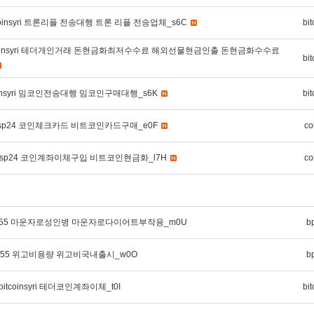
oinsyri 트론리플 전송대행 트론 리플 전송업체_s6C
bit
tcoinsyri 테더개인거래 돈현금화최저수수료 해외선물현금인출 돈현금화수수료
bit
oinsyri 밈코인전송대행 밈코인구매대행_s6K
bit
nsp24 코인체크카드 비트코인카드구매_e0F
co
nsp24 코인계좌이체구입 비트코인현금화_l7H
co
bpmc55 마운자로성인병 마운자로다이어트부작용_m0U
b
pmc55 위고비용량 위고비국내출시_w0O
b
tcoinsyri 테더코인계좌이체_t0I
bit