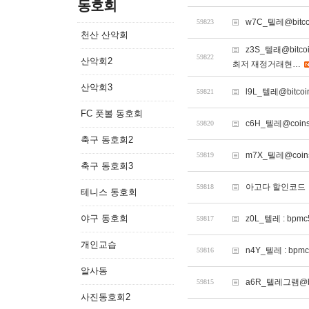
동호회
w7C_텔레@bitc
59823
천산 산악회
z3S_텔래@bi
59822
산악회2
최저 재정거래현…
산악회3
l9L_텔레@bitc
59821
FC 풋볼 동호회
c6H_텔레@coi
59820
축구 동호회2
m7X_텔레@coi
59819
축구 동호회3
아고다 할인코드
59818
테니스 동호회
야구 동호회
z0L_텔레 : 
59817
개인교습
n4Y_텔레 : b
59816
알사동
a6R_텔레그램@bi
59815
사진동호회2