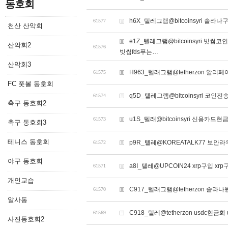
동호회
h6X_텔레그램@bitcoinsyri 솔
61577
천산 산악회
e1Z_텔레그램@bitcoinsyri
산악회2
61576
빗썸fds푸는…
산악회3
H963_텔래그램@tetherzon 
61575
FC 풋볼 동호회
q5D_텔레그램@bitcoinsyri 코
61574
축구 동호회2
u1S_텔래@bitcoinsyri 신용카드현
61573
축구 동호회3
테니스 동호회
p9R_텔레@KOREATALK77 보안라
61572
야구 동호회
a8I_텔레@UPCOIN24 xrp구입 xr
61571
개인교습
C917_텔래그램@tetherzon 솔라
61570
알사동
C918_텔레@tetherzon usdc현금화
61569
사진동호회2