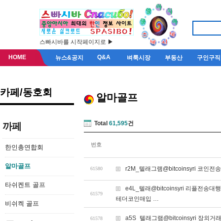
스빠시바를 시작페이지로 ▶
HOME
Q&A
뉴스&공지
벼룩시장
부동산
구인구직
카페/동호회
알마골프
Total
61,595
건
까페
번호
한인총연합회
알마골프
r2M_텔래그램@bitcoinsyri 코
61580
타쉬켄트 골프
e4L_텔래@bitcoinsyri 리
61579
테더코인매입 …
비쉬켁 골프
a5S_텔래그램@bitcoinsyri 장외거래
61578