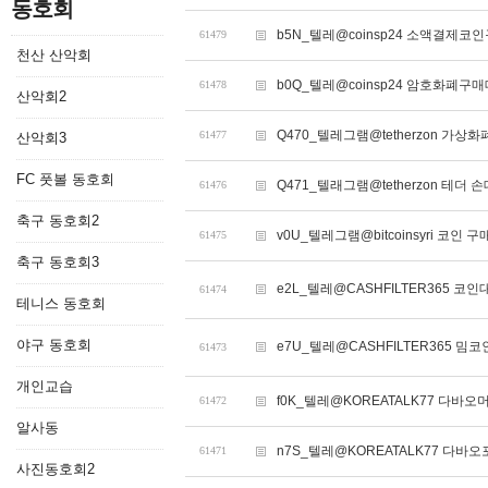
동호회
b5N_텔레@coinsp24 소액결제
61479
천산 산악회
b0Q_텔레@coinsp24 암호화폐구
61478
산악회2
Q470_텔레그램@tetherzon 가
61477
산악회3
FC 풋볼 동호회
Q471_텔래그램@tetherzon 테더
61476
축구 동호회2
v0U_텔레그램@bitcoinsyri 코인 
61475
축구 동호회3
e2L_텔레@CASHFILTER365 코
61474
테니스 동호회
야구 동호회
e7U_텔레@CASHFILTER365 밈
61473
개인교습
f0K_텔레@KOREATALK77 다바오
61472
알사동
n7S_텔레@KOREATALK77 다바오
61471
사진동호회2