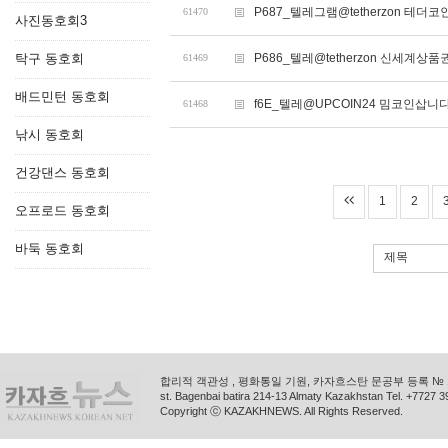
P687_텔레그램@tetherzon 테
61470
사진동호회3
탁구 동호회
P686_텔레@tetherzon 신세
61469
배드민턴 동호회
f6E_텔레@UPCOIN24 밈코인삽니
61468
낚시 동호회
건강댄스 동호회
1
2
오프로드 동호회
바둑 동호회
제목
합리적 객관성 , 평화통일 기원, 카자흐스탄 문공부 등록 № 11
st. Bagenbai batira 214-13 Almaty Kazakhstan Tel. +772
Copyright ⓒ KAZAKHNEWS. All Rights Reserved.