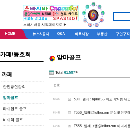
스빠시바를 시작페이지로 ▶
HOME
Q&A
뉴스&공지
벼룩시장
부동산
구인구직
카페/동호회
알마골프
Total
61,587
건
까페
번호
한인총연합회
알마골프
o8H_텔레 : bpmc55 위고비처방 
61482
타쉬켄트 골프
T556_텔레@tetherzon 문상코인
61481
비쉬켁 골프
T555_텔레그램@tetherzon 이
61480