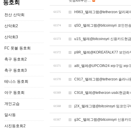
빗썸fds푸는…
동호회
H963_텔래그램@tetherzon 
61575
천산 산악회
q5D_텔레그램@bitcoinsyri 코
산악회2
61574
산악회3
u1S_텔래@bitcoinsyri 신용카드현
61573
FC 풋볼 동호회
p9R_텔레@KOREATALK77 보안라
61572
축구 동호회2
a8I_텔레@UPCOIN24 xrp구입 xr
61571
축구 동호회3
C917_텔래그램@tetherzon 솔라
61570
테니스 동호회
야구 동호회
C918_텔레@tetherzon usdc현금화
61569
개인교습
j2X_텔래그램@bitcoinsyri 밈코인
61568
알사동
g3C_텔레그램@bitcoinsyri 
61567
사진동호회2