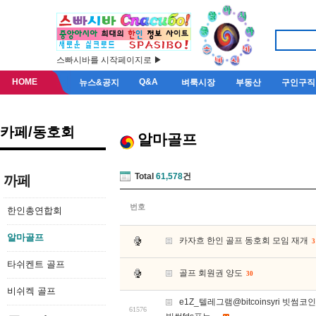
스빠시바를 시작페이지로 ▶
HOME
Q&A
뉴스&공지
벼룩시장
부동산
구인구직
카페/동호회
알마골프
Total
61,578
건
까페
번호
한인총연합회
알마골프
카자흐 한인 골프 동호회 모임 재개
3
타쉬켄트 골프
골프 회원권 양도
30
비쉬켁 골프
e1Z_텔레그램@bitcoinsyri
61576