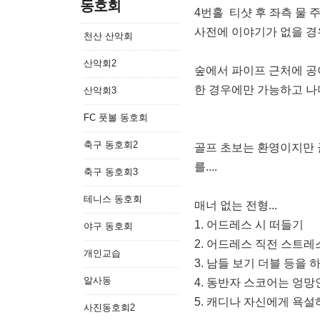
동호회
4번홀 티샷 후 좌측 물
사전에 이야기가 없을 경
천산 산악회
산악회2
숲에서 파이프 근처에 공
한 경우에만 가능하고 나
산악회3
FC 풋볼 동호회
축구 동호회2
골프 초보는 환영이지만 
를....
축구 동호회3
테니스 동호회
매너 없는 전형...
1. 어드레스 시 떠들기
야구 동호회
2. 어드레스 직전 스트레
개인교습
3. 남들 보기 더블 등을
알사동
4. 동반자 스코어는 엉
5. 캐디나 자신에게 욕
사진동호회2