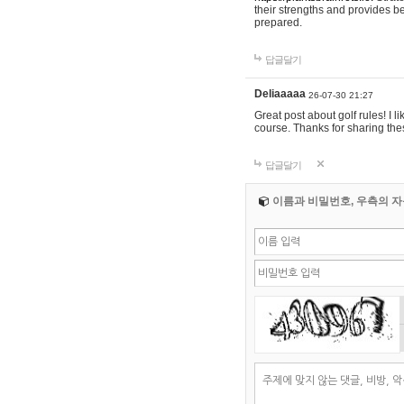
their strengths and provides b
prepared.
답글달기
Deliaaaaa
26-07-30 21:27
Great post about golf rules! I l
course. Thanks for sharing the
답글달기
이름과 비밀번호, 우측의 자