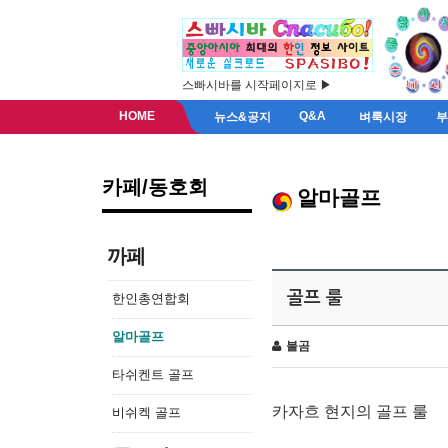
스빠시바를 시작페이지로 ▶
HOME
Q&A
뉴스&공지
벼룩시장
카페/동호회
알마골프
까페
골프 룰
한인총연합회
알마골프
불곰
타쉬켄트 골프
카자흐 현지의 골프 룰
비쉬켁 골프