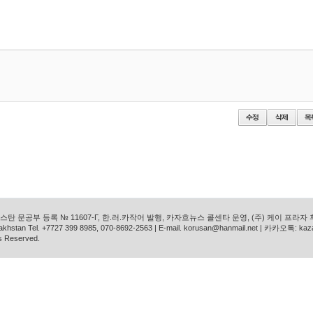
탄 문공부 등록 № 11607-Г, 한.러.카작어 발행, 카자흐뉴스 콜센타 운영, (주) 케이 프라자
azakhstan Tel. +7727 399 8985, 070-8692-2563 | E-mail. korusan@hanmail.net | 카카오톡: ka
s Reserved.