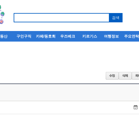
부동산
구인구직
카페/동호회
우즈베크
키르기스
여행정보
주요연