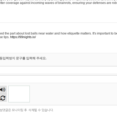
etter coverage against incoming waves of brainrots, ensuring your defenses are rob
iked the part about lost balls near water and how etiquette matters. It's important to b
se tips.
https://99nights.io/
동입력방지 문구를 입력해 주세요.
숫자
음성
듣기