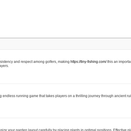
nsistency and respect among golfers, making
https://tiny-fishing.com/
this an importan
ayers.
g endless running game that takes players on a thrilling journey through ancient r
gize your garden layout carefully by placing plants in optimal positions. Effective