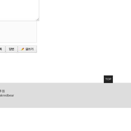
TOP
 후원
zakredbear