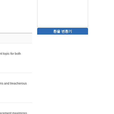
환율 변환기
t topic for both
uins and treacherous
 placement maximizes