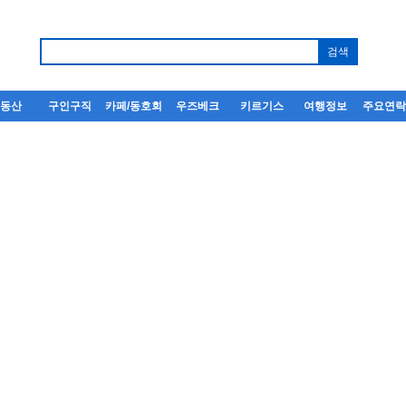
부동산
구인구직
카페/동호회
우즈베크
키르기스
여행정보
주요연