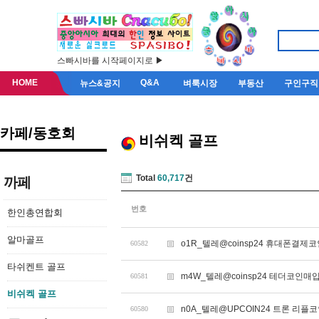
스빠시바를 시작페이지로 ▶
HOME
Q&A
뉴스&공지
벼룩시장
부동산
구인구직
카페/동호회
비쉬켁 골프
Total
60,717
건
까페
번호
한인총연합회
알마골프
o1R_텔레@coinsp24 휴대폰결
60582
타쉬켄트 골프
m4W_텔레@coinsp24 테더코인매입
60581
비쉬켁 골프
n0A_텔레@UPCOIN24 트론 리플
60580