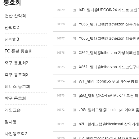
동호회
t4D_텔레@UPCOIN24 카드로 
60579
천산 산악회
Y066_텔래그램@tetherzon 
60578
산악회2
Y065_텔래그램@tetherzon 리
60577
산악회3
FC 풋볼 동호회
X862_텔레@tetherzon 가상화폐
60576
축구 동호회2
X861_텔레@tetherzon 카드코
60575
축구 동호회3
y7F_텔레 : bpmc55 위고비직구방
60574
테니스 동호회
g5Q_텔레@KOREATALK77 트론 
60573
야구 동호회
개인교습
z9G_텔레그램@bitcoinsyri 이더리
60572
알사동
o2L_텔래그램@bitcoinsyri 장외
60571
사진동호회2
i1Z_텔레@coinsp24 신용카드미
60570