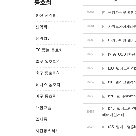
동호회
통장파는곳 확인하
60562
천산 산악회
사이트가상계좌
산악회2
60561
산악회3
바카라반환 텔레그
60560
FC 풋볼 동호회
[인증] USDT환
60559
축구 동호회2
j1U_텔레그램@b
60558
축구 동호회3
f2F_텔레그램@b
60557
테니스 동호회
야구 동호회
k2H_텔레@bit
60556
개인교습
p7B_텔레그램@
60555
테더개인거래 …
알사동
r8S_텔래그램@b
60554
사진동호회2