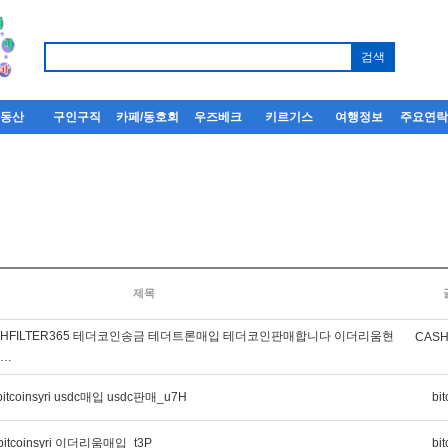
부동산
구인구직
카페/동호회
우즈베크
키르기스
여행정보
주요연
제목
SHFILTER365 테더코인송금 테더트론매입 테더코인판매합니다 이더리움현
CASH
래…
coinsyri usdc매입 usdc판매_u7H
bit
tcoinsyri 이더리움매입_t3P
bit