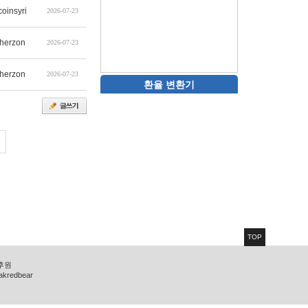
coinsyri
2026-07-23
therzon
2026-07-23
therzon
2026-07-23
환율 변환기
TOP
 후원
zakredbear