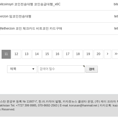
itcoinsyri 코인전송대행 코인송금대행_x6C
bit
therzon 밈코인전송대행
te
tetherzon 코인 체크카드 비트코인 카드구매
te
11
12
13
14
15
16
17
18
19
20
제목
탄 문공부 등록 № 11607-Г, 한.러.카작어 발행, 카자흐뉴스 콜센타 운영, (주) 케이 프라자
azakhstan Tel. +7727 399 8985, 070-8692-2563 | E-mail. korusan@hanmail.net | 카카오톡: ka
s Reserved.