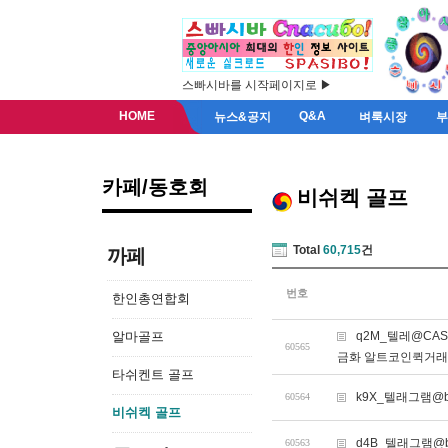
스빠시바를 시작페이지로 ▶
HOME
Q&A
뉴스&공지
벼룩시장
카페/동호회
비쉬켁 골프
Total
60,715
건
까페
번호
한인총연합회
알마골프
q2M_텔레@CA
60565
금화 알트코인퀵거
타쉬켄트 골프
k9X_텔래그램@bit
60564
비쉬켁 골프
d4B_텔래그램@bi
60563