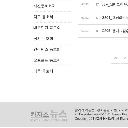
p9F_텔레그램@b
60553
사진동호회3
탁구 동호회
G804_텔레@te
60552
배드민턴 동호회
G805_텔레그램@
60551
낚시 동호회
건강댄스 동호회
오프로드 동호회
바둑 동호회
합리적 객관성 , 평화통일 기원, 카자흐스
st. Bagenbai batira 214-13 Almaty K
Copyright ⓒ KAZAKHNEWS. All Right