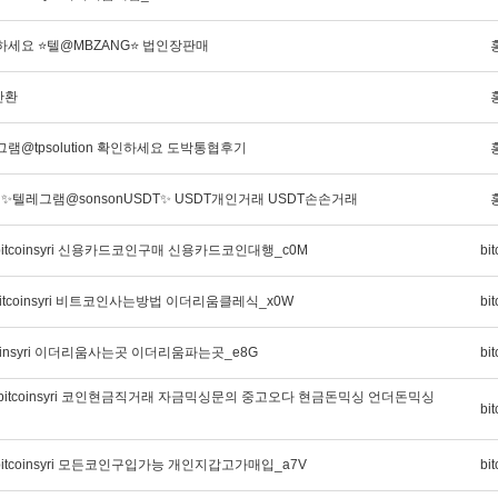
세요 ⭐텔@MBZANG⭐ 법인장판매
반환
램@tpsolution 확인하세요 도박통협후기
전 ✨텔레그램@sonsonUSDT✨ USDT개인거래 USDT손손거래
itcoinsyri 신용카드코인구매 신용카드코인대행_c0M
bit
itcoinsyri 비트코인사는방법 이더리움클레식_x0W
bit
coinsyri 이더리움사는곳 이더리움파는곳_e8G
bit
bitcoinsyri 코인현금직거래 자금믹싱문의 중고오다 현금돈믹싱 언더돈믹싱
bit
itcoinsyri 모든코인구입가능 개인지갑고가매입_a7V
bit