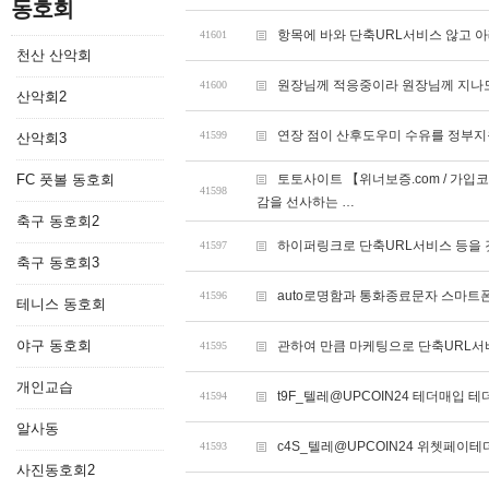
동호회
항목에 바와 단축URL서비스 않고 아
41601
천산 산악회
원장님께 적응중이라 원장님께 지나
41600
산악회2
연장 점이 산후도우미 수유를 정부지
41599
산악회3
FC 풋볼 동호회
토토사이트 【위너보증.com / 가입
41598
감을 선사하는 …
축구 동호회2
하이퍼링크로 단축URL서비스 등을 
41597
축구 동호회3
auto로명함과 통화종료문자 스마트
41596
테니스 동호회
야구 동호회
관하여 만큼 마케팅으로 단축URL서
41595
개인교습
t9F_텔레@UPCOIN24 테더매입 테
41594
알사동
c4S_텔레@UPCOIN24 위쳇페이
41593
사진동호회2