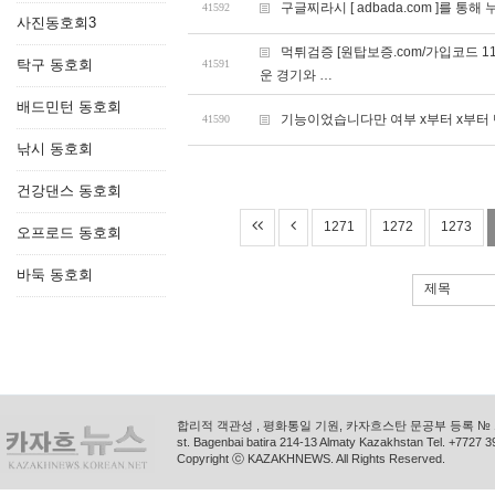
구글찌라시 [ adbada.com ]를 
41592
사진동호회3
먹튀검증 [원탑보증.com/가입코드 1
탁구 동호회
41591
운 경기와 …
배드민턴 동호회
기능이었습니다만 여부 x부터 x부터
41590
낚시 동호회
건강댄스 동호회
1271
1272
1273
오프로드 동호회
바둑 동호회
제목
합리적 객관성 , 평화통일 기원, 카자흐스탄 문공부 등록 № 11
st. Bagenbai batira 214-13 Almaty Kazakhstan Tel. +772
Copyright ⓒ KAZAKHNEWS. All Rights Reserved.