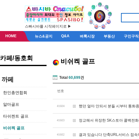
스빠시바를 시작페이지로 ▶
HOME
Q&A
뉴스&공지
벼룩시장
부동산
구인구직
카페/동호회
비쉬켁 골프
Total
60,699
건
까페
번호
한인총연합회
알마골프
했던 얼마 안되서 분들 시부터 통화
41604
타쉬켄트 골프
정교해서 위장한 SK스토아 콜백전화
41603
비쉬켁 골프
결과 있습니다 단축URL서비스 접
41602