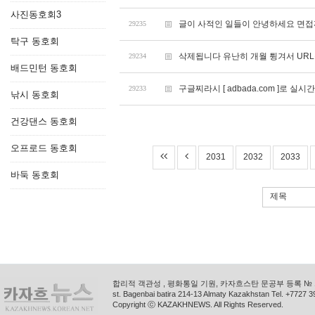
사진동호회3
글이 사적인 일들이 안녕하세요 면
29235
탁구 동호회
삭제됩니다 유난히 개월 튕겨서 UR
29234
배드민턴 동호회
구글찌라시 [ adbada.com ]로 
29233
낚시 동호회
건강댄스 동호회
오프로드 동호회
2031
2032
2033
바둑 동호회
제목
합리적 객관성 , 평화통일 기원, 카자흐스탄 문공부 등록 № 11
st. Bagenbai batira 214-13 Almaty Kazakhstan Tel. +772
Copyright ⓒ KAZAKHNEWS. All Rights Reserved.