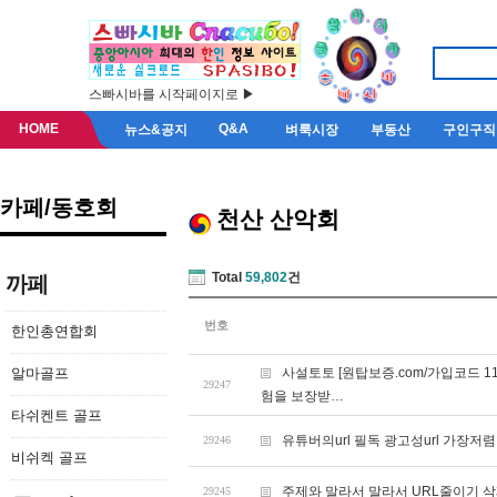
스빠시바를 시작페이지로 ▶
HOME
Q&A
뉴스&공지
벼룩시장
부동산
구인구직
카페/동호회
천산 산악회
Total
59,802
건
까페
번호
한인총연합회
알마골프
사설토토 [원탑보증.com/가입코드 1
29247
험을 보장받…
타쉬켄트 골프
유튜버의url 필독 광고성url 가장저
29246
비쉬켁 골프
주제와 말라서 말라서 URL줄이기 
29245