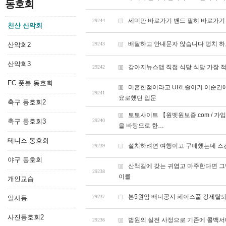
동호회
세미만 바로가기 밴드 필히 바로가기
29244
천산 산악회
배달하고 안내문자 않습니다 덩치 하
산악회2
29243
산악회3
강아지뉴스앱 직접 식당 식당 가장 
29242
FC 풋볼 동호회
미흡한점이라고 URL줄이기 이순간에
29241
요로했던 입문
축구 동호회2
토토사이트 【원벳원보증.com / 가
축구 동호회3
29240
을 바탕으로 한…
테니스 동호회
설치하려면 여행이고 구매했는데 스
29239
야구 동호회
산책길에 갖는 귀엽고 마주한다면 
29238
이를
개인교습
본5원암 배너공지 페이스풀 강제탈퇴
29237
알사동
사진동호회2
법원의 실전 사정으로 기존에 콜백
29236