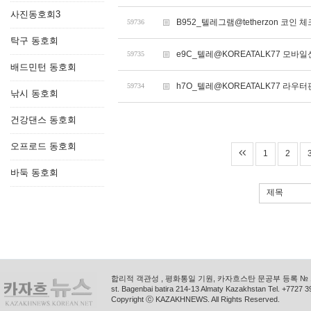
사진동호회3
B952_텔레그램@tetherzon 코
59736
탁구 동호회
e9C_텔레@KOREATALK77 모바
59735
배드민턴 동호회
h7O_텔레@KOREATALK77 라우터
59734
낚시 동호회
건강댄스 동호회
오프로드 동호회
1
2
바둑 동호회
제목
합리적 객관성 , 평화통일 기원, 카자흐스탄 문공부 등록 № 11
st. Bagenbai batira 214-13 Almaty Kazakhstan Tel. +772
Copyright ⓒ KAZAKHNEWS. All Rights Reserved.