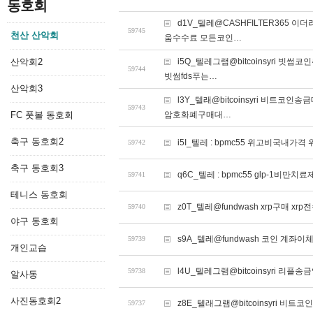
동호회
d1V_텔레@CASHFILTER365
59745
천산 산악회
움수수료 모든코인…
산악회2
i5Q_텔레그램@bitcoinsyri
59744
빗썸fds푸는…
산악회3
l3Y_텔래@bitcoinsyri 비
59743
FC 풋볼 동호회
암호화폐구매대…
축구 동호회2
i5I_텔레 : bpmc55 위고비국내가
59742
축구 동호회3
q6C_텔레 : bpmc55 glp-1비만
59741
테니스 동호회
z0T_텔레@fundwash xrp구매 xr
59740
야구 동호회
s9A_텔레@fundwash 코인 계좌이체
59739
개인교습
l4U_텔레그램@bitcoinsyri 리플
59738
알사동
사진동호회2
z8E_텔래그램@bitcoinsyri 비트
59737