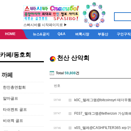
스빠시바를 시작페이지로 ▶
HOME
Q&A
뉴스&공지
벼룩시장
부동산
구인구직
카페/동호회
천산 산악회
Total
59,808
건
까페
번호
한인총연합회
알마골프
k0C_텔레그램@bitcoinsyri 테더
59748
타쉬켄트 골프
F037_텔래그램@tetherzon 가상
59747
비쉬켁 골프
v0S_텔레@CASHFILTER365 xrp구
59746