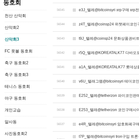
동호회
e3J_텔레@bitcoinsyri xrp구매 x
56545
천산 산악회
z4T_텔레@coinsp24 위챗페이코
56544
산악회2
t9J_텔레@coinsp24 문화상품
56543
산악회3
FC 풋볼 동호회
r5Q_텔레@KOREATALK77 다바오
56542
축구 동호회2
a1A_텔레@KOREATALK77 롯데
56541
축구 동호회3
v6U_텔래그램@bitcoinsyri 테더
56540
테니스 동호회
E252_텔레@tetherzon 파이코인
56539
야구 동호회
개인교습
E253_텔래@tetherzon 코인구
56538
알사동
e4R_텔레@bitcoinsyri 암호화폐
56537
사진동호회2
t7P_텔래@bitcoinsyri tr