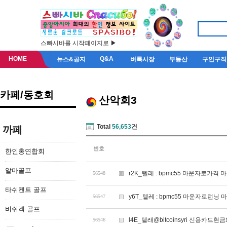
스빠시바를 시작페이지로 ▶
HOME
Q&A
뉴스&공지
벼룩시장
부동산
구인구직
카페/동호회
산악회3
Total
56,653
건
까페
번호
한인총연합회
알마골프
r2K_텔레 : bpmc55 마운자로가격
56548
타쉬켄트 골프
y6T_텔레 : bpmc55 마운자로런닝
56547
비쉬켁 골프
l4E_텔래@bitcoinsyri 신용카드현
56546