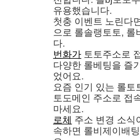
유용했습니다.
첫충 이벤트 노린다
으로 롤솔랭토토, 롤
다.
번화가
토토주소로 접
다양한 롤베팅을 즐기
었어요.
요즘 인기 있는 롤토
토도메인 주소로 접속
마세요.
로체
주소 변경 소식
속하면 롤비제이배팅과