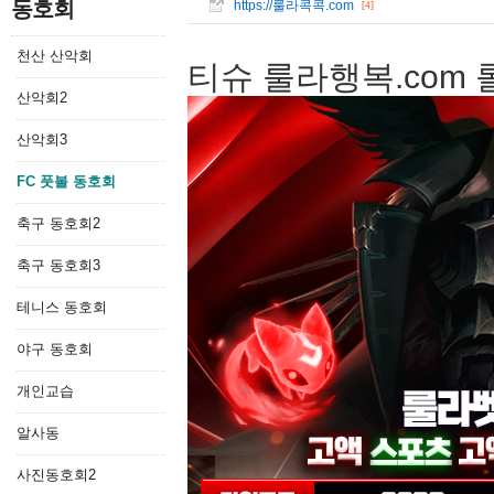
동호회
https://룰라콕콕.com
[4]
천산 산악회
티슈 룰라행복.com
산악회2
산악회3
FC 풋볼 동호회
축구 동호회2
축구 동호회3
테니스 동호회
야구 동호회
개인교습
알사동
사진동호회2