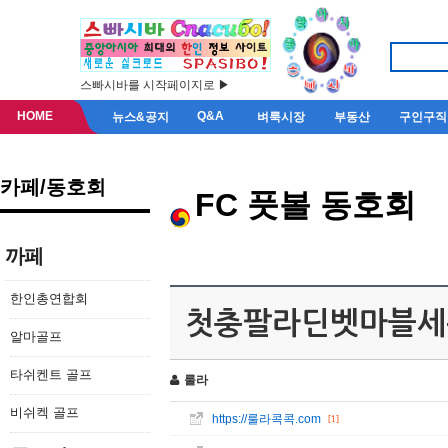
스빠시바를 시작페이지로 ▶
HOME
Q&A
뉴스&공지
벼룩시장
부동산
구인구직
카페/동호회
FC 풋볼 동호회
까페
한인총연합회
첫충팔라딘벳마블세
알마골프
타쉬켄트 골프
룰라
비쉬켁 골프
https://룰라콕콕.com
[1]