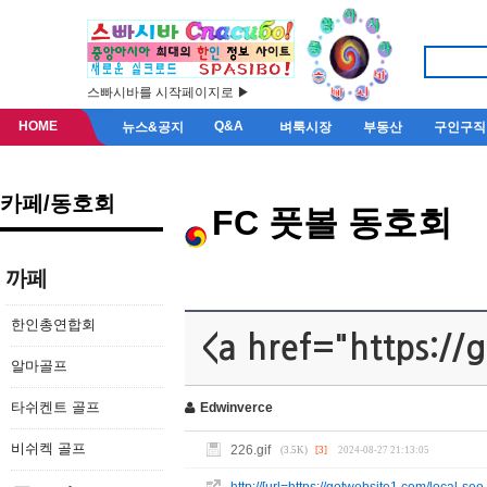
스빠시바를 시작페이지로 ▶
HOME
Q&A
뉴스&공지
벼룩시장
부동산
구인구직
카페/동호회
FC 풋볼 동호회
까페
한인총연합회
<a href="https://
알마골프
타쉬켄트 골프
Edwinverce
비쉬켁 골프
226.gif
(3.5K)
[3]
2024-08-27 21:13:05