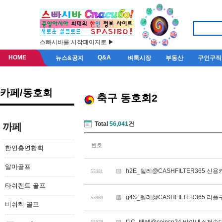
스빠시바를 시작페이지로 ▶
HOME
Q&A
뉴스&공지
벼룩시장
부동산
구인구직
카페/동호회
축구 동호회2
Total
56,041
건
까페
번호
한인총연합회
알마골프
h2E_텔레@CASHFILTER365 신
55981
타쉬켄트 골프
g4S_텔레@CASHFILTER365 
55980
비쉬켁 골프
55979