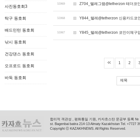
Z704_텔레그램@tetherzon 테더
55969
사진동호회3
탁구 동호회
Y844_텔레@tetherzon 신용카
55968
배드민턴 동호회
Y845_텔레@tetherzon 코인이
55967
낚시 동호회
건강댄스 동호회
1
2
오프로드 동호회
바둑 동호회
제목
합리적 객관성 , 평화통일 기원, 카자흐스탄 문공부 등록 № 11
st. Bagenbai batira 214-13 Almaty Kazakhstan Tel. +772
Copyright ⓒ KAZAKHNEWS. All Rights Reserved.