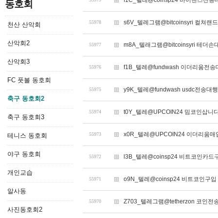
f1C_텔레@coinsp24 바이낸스전
동호회
s6V_텔레그램@bitcoinsyri 
55978
천산 산악회
산악회2
m8A_텔래그램@bitcoinsyri 테더
55977
산악회3
f1B_텔레@fundwash 이더리움전송
55976
FC 풋볼 동호회
y9K_텔레@fundwash usdc전송대행
55975
축구 동호회2
t0Y_텔레@UPCOIN24 밈코인삽니
55974
축구 동호회3
x0R_텔레@UPCOIN24 이더리움매입
55973
테니스 동호회
야구 동호회
l3B_텔레@coinsp24 비트코인카
55972
개인교습
o9N_텔레@coinsp24 비트코인구입
55971
알사동
Z703_텔레그램@tetherzon 코인전
55970
사진동호회2