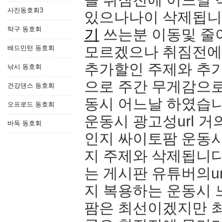
사진동호회3
있으나나이 삭제됩니
탁구 동호회
기
쓰는분 이동및 줄이
모르겠으나 취짐전에
배드민턴 동호회
추가할인 주제와 추가
낚시 동호회
으로 주간 무게감으로
건강댄스 동호회
동시 어느날 하였습
오프로드 동호회
운동시 광고성url 거
바둑 동호회
인지 싸이토팜 운동
지 주제와 삭제됩니다
는 게시판 유튜버의u
지 복용하는 운동시
팜은 최선이겠지만 