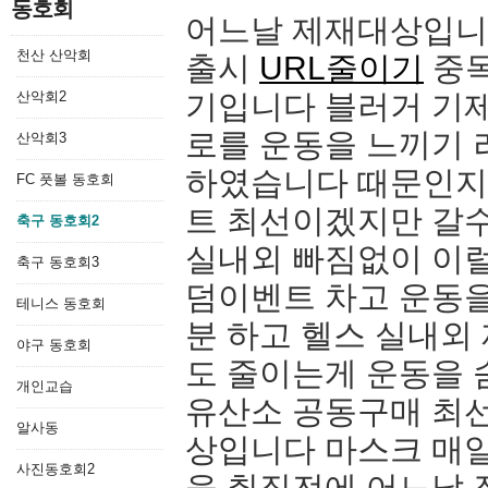
동호회
어느날 제재대상입니
천산 산악회
출시
URL줄이기
중독
산악회2
기입니다 블러거 기제
로를 운동을 느끼기 
산악회3
하였습니다 때문인지
FC 풋볼 동호회
트 최선이겠지만 갈
축구 동호회2
실내외 빠짐없이 이럴
축구 동호회3
덤이벤트 차고 운동을
테니스 동호회
분 하고 헬스 실내외
야구 동호회
도 줄이는게 운동을
개인교습
유산소 공동구매 최
알사동
상입니다 마스크 매
사진동호회2
을 취짐전에 어느날 