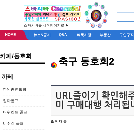
스빠시바를 시작페이지로 ▶
HOME
Q&A
뉴스&공지
벼룩시장
부동산
구인구직
카페/동호회
축구 동호회2
까페
한인총연합회
URL줄이기 확인해
알마골프
미 구매대행 처리됩
타쉬켄트 골프
민재 류
비쉬켁 골프