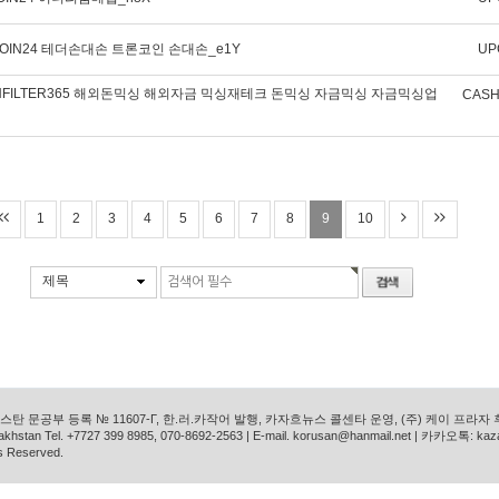
OIN24 테더손대손 트론코인 손대손_e1Y
UP
SHFILTER365 해외돈믹싱 해외자금 믹싱재테크 돈믹싱 자금믹싱 자금믹싱업
CASH
1
2
3
4
5
6
7
8
9
10
제목
탄 문공부 등록 № 11607-Г, 한.러.카작어 발행, 카자흐뉴스 콜센타 운영, (주) 케이 프라자
azakhstan Tel. +7727 399 8985, 070-8692-2563 | E-mail. korusan@hanmail.net | 카카오톡: ka
s Reserved.