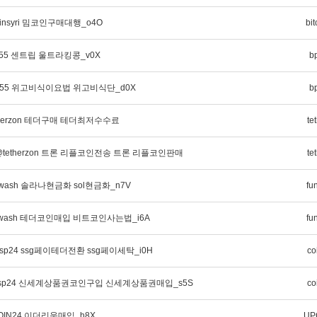
oinsyri 밈코인구매대행_o4O
bit
mc55 센트립 울트라킹콩_v0X
b
pmc55 위고비식이요법 위고비식단_d0X
b
therzon 테더구매 테더최저수수료
te
tetherzon 트론 리플코인전송 트론 리플코인판매
te
dwash 솔라나현금화 sol현금화_n7V
fu
dwash 테더코인매입 비트코인사는법_i6A
fu
sp24 ssg페이테더전환 ssg페이세탁_i0H
co
insp24 신세계상품권코인구입 신세계상품권매입_s5S
co
OIN24 이더리움매입_h8X
UP