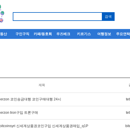
부동산
구인구직
카페/동호회
우즈베크
키르기스
여행정보
주요연
제목
therzon 코인송금대행 코인구매대행 24시
te
herzon tron구입 트론구매
te
itcoinsyri 신세계상품권코인구입 신세계상품권매입_q1P
bit