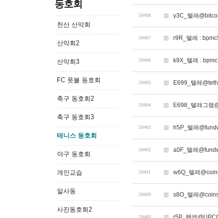
동호회
y3C_텔래@bitc
59498
천산 산악회
r9R_텔레 : bp
59497
산악회2
k9X_텔레 : b
59496
산악회3
FC 풋볼 동호회
E699_텔레@te
59495
축구 동호회2
E698_텔래그램@
59494
축구 동호회3
h5P_텔레@fun
59493
테니스 동호회
a0F_텔레@fun
59492
야구 동호회
개인교습
w6Q_텔레@coin
59491
알사동
s8O_텔레@co
59490
사진동호회2
r5P_텔레@UPC
59489