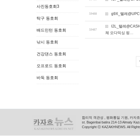
사진동호회3
g9X_텔레@UPC
59488
탁구 동호회
l2L_텔레@CA
배드민턴 동호회
59487
체 오다믹싱 핑…
낚시 동호회
건강댄스 동호회
오프로드 동호회
바둑 동호회
합리적 객관성 , 평화통일 기원, 카자흐스
st. Bagenbai batira 214-13 Almaty K
Copyright ⓒ KAZAKHNEWS. All Right