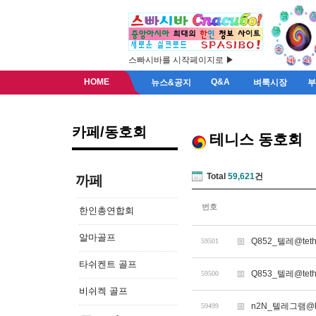
스빠시바를 시작페이지로 ▶
HOME
Q&A
뉴스&공지
벼룩시장
카페/동호회
테니스 동호회
Total
59,621
건
까페
번호
한인총연합회
알마골프
Q852_텔레@te
59501
타쉬켄트 골프
Q853_텔레@tet
59500
비쉬켁 골프
n2N_텔레그램@b
59499