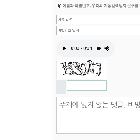
이름과 비밀번호, 우측의 자동입력방지 문구를 