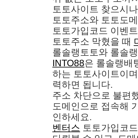
토토사이트 찾으시나
토토주소와 토토도메
토토가입코드 이벤트
토토주소 막혔을 때
롤솔랭토토와 롤솔랭
INTO88
은 롤솔랭배팅
하는 토토사이트이며 
력하면 됩니다.
주소 차단으로 불편했
도메인으로 접속해 가
인하세요.
벤터스
토토가입코드