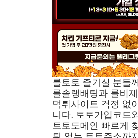
롤토토 즐기실 분들
롤솔랭배팅과 롤비제
먹튀사이트 걱정 없
니다. 토토가입코드와
토토도메인 빠르게 
튀 없는 토토주소까지