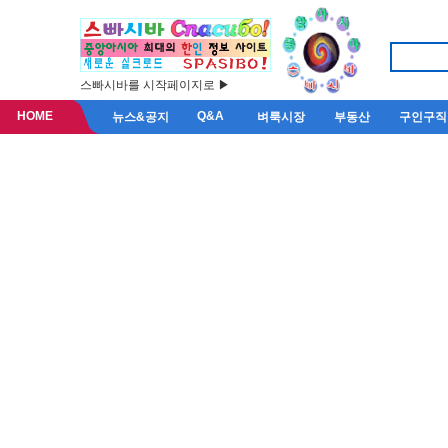
스빠시바를 시작페이지로 ▶
HOME
Q&A
뉴스&공지
벼룩시장
부동산
구인구직