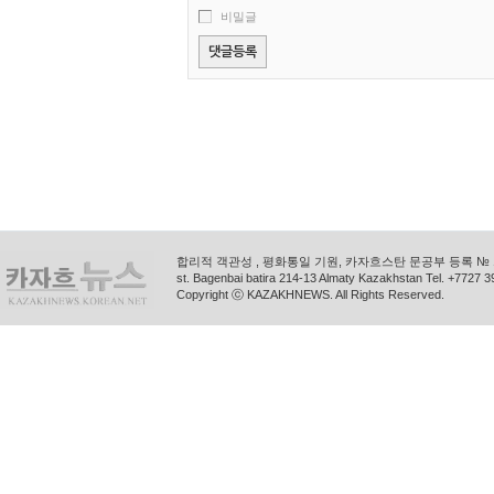
비밀글
합리적 객관성 , 평화통일 기원, 카자흐스탄 문공부 등록 № 11
st. Bagenbai batira 214-13 Almaty Kazakhstan Tel. +772
Copyright ⓒ KAZAKHNEWS. All Rights Reserved.