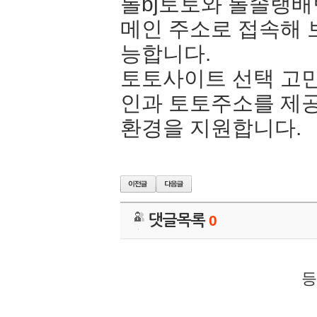
롤bj토토와 롤솔랭
메인 주소로 접속해 
능합니다.
토토사이트 선택 고
인과 토토주소를 제
환경을 지원합니다.
댓글목록
0
등