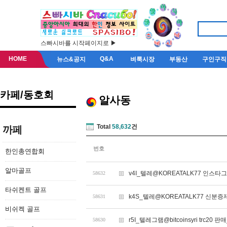
스빠시바를 시작페이지로 ▶
HOME
Q&A
뉴스&공지
벼룩시장
부동산
구인구직
카페/동호회
알사동
Total
58,632
건
까페
번호
한인총연합회
알마골프
v4I_텔레@KOREATALK77 인스
58632
타쉬켄트 골프
k4S_텔레@KOREATALK77 신분증
58631
비쉬켁 골프
r5I_텔레그램@bitcoinsyri trc20 판매
58630