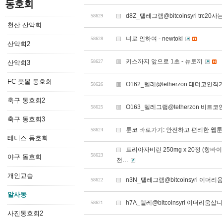
동호회
d8Z_텔레그램@bitcoinsyri trc20
58629
천산 산악회
너로 인하여 - newtoki
58628
산악회2
키스까지 앞으로 1초 - 뉴토끼
58627
산악회3
FC 풋볼 동호회
O162_텔레@tetherzon 테더코
58626
축구 동호회2
O163_텔레그램@tetherzon 
58625
축구 동호회3
툰코 바로가기: 안전하고 편리한 웹
58624
테니스 동호회
트리아자비린 250mg x 20정 (항바
58623
야구 동호회
전…
개인교습
n3N_텔레그램@bitcoinsyri 이
58622
알사동
h7A_텔레@bitcoinsyri 이더리움
58621
사진동호회2