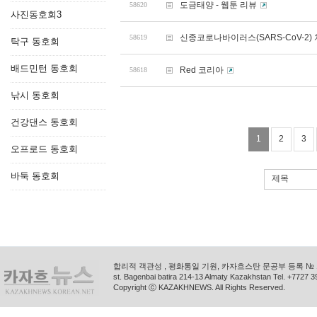
도금태양 - 웹툰 리뷰
58620
사진동호회3
신종코로나바이러스(SARS-CoV-2) 치
58619
탁구 동호회
배드민턴 동호회
Red 코리아
58618
낚시 동호회
건강댄스 동호회
1
2
3
오프로드 동호회
바둑 동호회
제목
합리적 객관성 , 평화통일 기원, 카자흐스탄 문공부 등록 № 11
st. Bagenbai batira 214-13 Almaty Kazakhstan Tel. +772
Copyright ⓒ KAZAKHNEWS. All Rights Reserved.