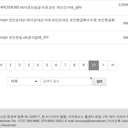
CASH
HFILTER365 테더코인송금 비트코인 개인간거래_p8V
tcoinsyri 코인손대손 테더손대손 비트코인손대손 코인현금화수수료 코인현금화
bit
insyri 코인전송 otc공식업체_r0Y
bit
1
2
3
4
5
6
7
8
9
10
제목
탄 문공부 등록 № 11607-Г, 한.러.카작어 발행, 카자흐뉴스 콜센타 운영, (주) 케이 프라자
azakhstan Tel. +7727 399 8985, 070-8692-2563 | E-mail. korusan@hanmail.net | 카카오톡: ka
s Reserved.