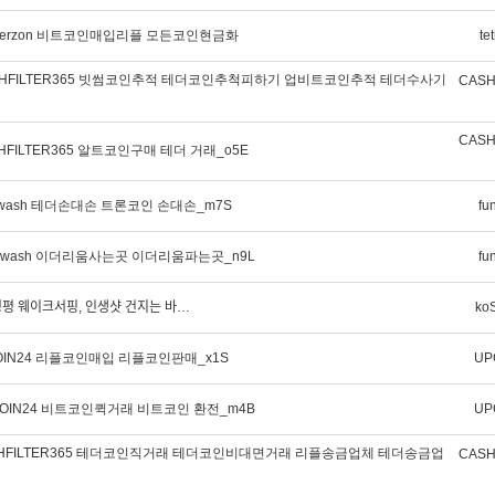
therzon 비트코인매입리플 모든코인현금화
te
SHFILTER365 빗썸코인추적 테더코인추척피하기 업비트코인추적 테더수사기
CASH
CASH
HFILTER365 알트코인구매 테더 거래_o5E
dwash 테더손대손 트론코인 손대손_m7S
fu
ndwash 이더리움사는곳 이더리움파는곳_n9L
fu
ᆼ평 웨이크서핑, 인생샷 건지는 바…
ko
OIN24 리플코인매입 리플코인판매_x1S
UP
COIN24 비트코인퀵거래 비트코인 환전_m4B
UP
SHFILTER365 테더코인직거래 테더코인비대면거래 리플송금업체 테더송금업
CASH