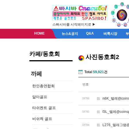
스빠시바를 시작페이지로 ▶
HOME
Q&A
뉴스&공지
벼룩시장
카페/동호회
사진동호회2
Total
59,921
건
까페
번호
한인총연합회
알마골프
n6K_텔레@co
59786
타쉬켄트 골프
f3L_텔레@coi
59785
비쉬켁 골프
L276_텔래그램@
59784