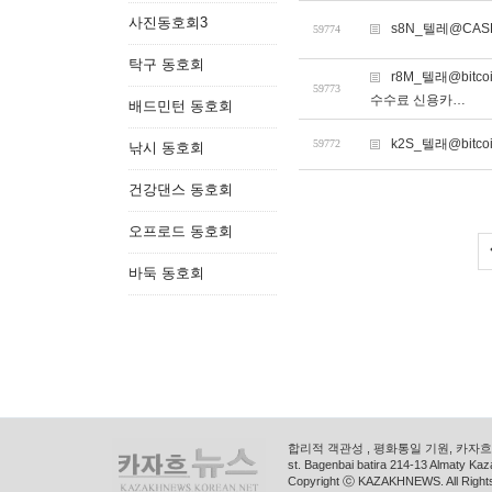
사진동호회3
s8N_텔레@CAS
59774
탁구 동호회
r8M_텔래@bi
59773
수수료 신용카…
배드민턴 동호회
k2S_텔래@bitco
59772
낚시 동호회
건강댄스 동호회
오프로드 동호회
바둑 동호회
합리적 객관성 , 평화통일 기원, 카자흐스
st. Bagenbai batira 214-13 Almaty K
Copyright ⓒ KAZAKHNEWS. All Right