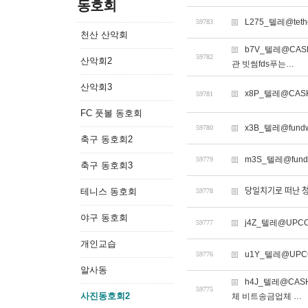
동호회
L275_텔레@te
59783
천산 산악회
b7V_텔레@CA
59782
산악회2
관 빗썸fds푸는…
산악회3
x8P_텔레@CAS
59781
FC 풋볼 동호회
x3B_텔레@fun
59780
축구 동호회2
m3S_텔레@fu
59779
축구 동호회3
테니스 동호회
당일치기로 떠난 처
59778
야구 동호회
j4Z_텔레@UPC
59777
개인교습
u1Y_텔레@UP
59776
알사동
h4J_텔레@CA
59775
사진동호회2
체 비트송금업체 …