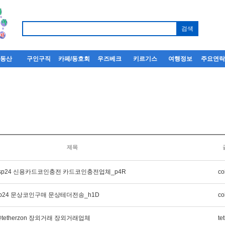
부동산
구인구직
카페/동호회
우즈베크
키르기스
여행정보
주요연
제목
insp24 신용카드코인충전 카드코인충전업체_p4R
co
nsp24 문상코인구매 문상테더전송_h1D
co
tetherzon 장외거래 장외거래업체
te