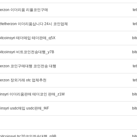
therzon 이더리움 리플코인구매
te
tetherzon 이더리움삽니다 24시 코인업체
te
tcoinsyri 테더매입 테더판매_q5X
bit
tcoinsyri 비트코인전송대행_y7B
bit
therzon 코인구매대행 코인전송 대행
te
herzon 장외거래 otc 업체추천
te
oinsyri 이더리움판매 테더코인 판매_z1M
bit
nsyri usdc매입 usdc판매_f4F
bit
coinsyri trc20코인전송대행_n9B
bit