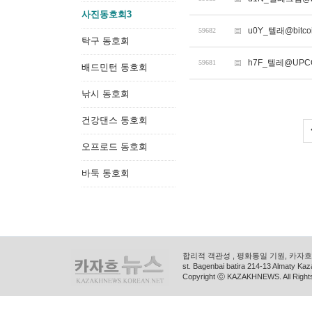
사진동호회3
u0Y_텔래@bitc
59682
탁구 동호회
h7F_텔레@UP
59681
배드민턴 동호회
낚시 동호회
건강댄스 동호회
오프로드 동호회
바둑 동호회
합리적 객관성 , 평화통일 기원, 카자흐스
st. Bagenbai batira 214-13 Almaty K
Copyright ⓒ KAZAKHNEWS. All Right