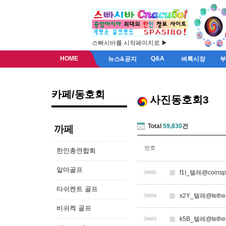
스빠시바를 시작페이지로 ▶
HOME
Q&A
뉴스&공지
벼룩시장
카페/동호회
사진동호회3
Total
59,830
건
까페
번호
한인총연합회
알마골프
f1I_텔레@coins
59695
타쉬켄트 골프
x2Y_텔레@tet
59694
비쉬켁 골프
k5B_텔레@tethe
59693