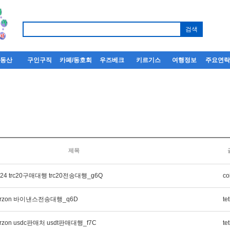
부동산
구인구직
카페/동호회
우즈베크
키르기스
여행정보
주요연
제목
p24 trc20구매대행 trc20전송대행_g6Q
co
herzon 바이낸스전송대행_q6D
te
rzon usdc판매처 usdt판매대행_f7C
te