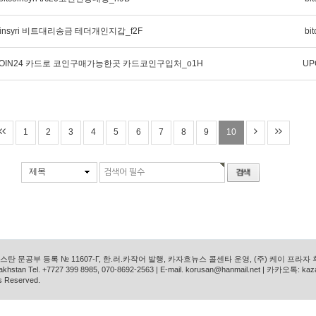
oinsyri 비트대리송금 테더개인지갑_f2F
bit
COIN24 카드로 코인구매가능한곳 카드코인구입처_o1H
UP
1
2
3
4
5
6
7
8
9
10
제목
탄 문공부 등록 № 11607-Г, 한.러.카작어 발행, 카자흐뉴스 콜센타 운영, (주) 케이 프라자
azakhstan Tel. +7727 399 8985, 070-8692-2563 | E-mail. korusan@hanmail.net | 카카오톡: ka
s Reserved.