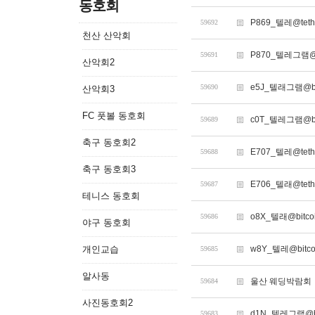
동호회
P869_텔레@te
59692
천산 산악회
P870_텔레그램@
59691
산악회2
e5J_텔래그램@bi
59690
산악회3
FC 풋볼 동호회
c0T_텔레그램@bi
59689
축구 동호회2
E707_텔레@te
59688
축구 동호회3
E706_텔래@tet
59687
테니스 동호회
o8X_텔래@bitc
59686
야구 동호회
개인교습
w8Y_텔레@bitcoi
59685
알사동
울산 웨딩박람회
59684
사진동호회2
d1N_텔레그램@bit
59683