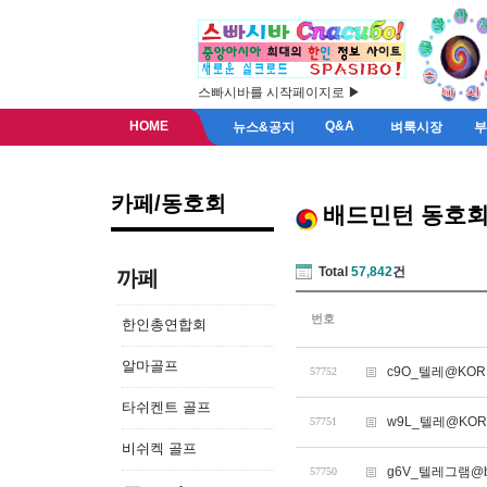
스빠시바를 시작페이지로 ▶
HOME
Q&A
뉴스&공지
벼룩시장
카페/동호회
배드민턴 동호
Total
57,842
건
까페
번호
한인총연합회
알마골프
c9O_텔레@KOR
57752
타쉬켄트 골프
w9L_텔레@KOR
57751
비쉬켁 골프
g6V_텔레그램@b
57750