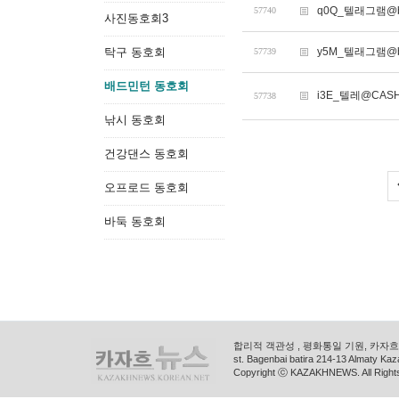
q0Q_텔래그램@bi
57740
사진동호회3
탁구 동호회
y5M_텔래그램@bi
57739
배드민턴 동호회
i3E_텔레@CAS
57738
낚시 동호회
건강댄스 동호회
오프로드 동호회
바둑 동호회
합리적 객관성 , 평화통일 기원, 카자흐스
st. Bagenbai batira 214-13 Almaty K
Copyright ⓒ KAZAKHNEWS. All Right