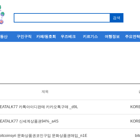
부동산
구인구직
카페/동호회
우즈베크
키르기스
여행정보
주요연
회
제목
EATALK77 카톡아이디판매 카카오톡구매 _d9L
KORE
EATALK77 신세계상품권94%_a4S
KORE
itcoinsyri 문화상품권코인구입 문화상품권매입_n1E
bit