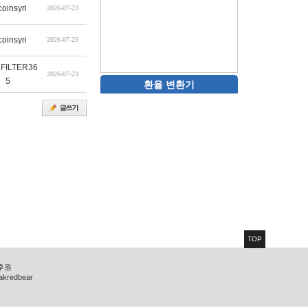
coinsyri
2026-07-23
coinsyri
2026-07-23
FILTER36
2026-07-23
5
환율 변환기
TOP
 후원
zakredbear