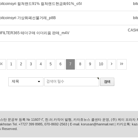
tcoinsyri 컬쳐랜드91% 컬쳐랜드현금화91%_o5I
bit
tcoinsyri 가상화폐선물거래_p8B
bit
CASH
HFILTER365 테더구매 이더리움 판매_m4V
1
2
3
4
5
6
7
8
9
10
제목
탄 문공부 등록 № 11607-Г, 한.러.카작어 발행, 카자흐뉴스 콜센타 운영, (주) 케이 프라자
azakhstan Tel. +7727 399 8985, 070-8692-2563 | E-mail. korusan@hanmail.net | 카카오톡: ka
s Reserved.