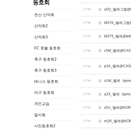
동호회
u5O_텔레그램@b
57749
천산 산악회
W376_텔레그램@
57748
산악회2
W375_텔레@te
57747
산악회3
FC 풋볼 동호회
c5M_텔레@CASH
57746
축구 동호회2
p3A_텔레@CASH
57745
축구 동호회3
o1M_텔레 : b
57744
테니스 동호회
야구 동호회
a2X_텔레 : b
57743
개인교습
v5U_텔레@KOR
57742
알사동
m1R_텔레@KOR
57741
사진동호회2