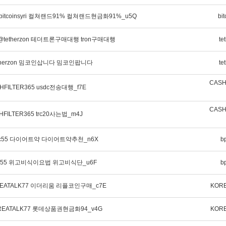
itcoinsyri 컬쳐랜드91% 컬쳐랜드현금화91%_u5Q
bit
tetherzon 테더트론구매대행 tron구매대행
te
therzon 밈코인삽니다 밈코인팝니다
te
CASH
FILTER365 usdc전송대행_f7E
CASH
FILTER365 trc20사는법_m4J
pmc55 다이어트약 다이어트약추천_n6X
b
pmc55 위고비식이요법 위고비식단_u6F
b
EATALK77 이더리움 리플코인구매_c7E
KORE
EATALK77 롯데상품권현금화94_v4G
KORE