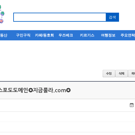
부동산
구인구직
카페/동호회
우즈베크
키르기스
여행정보
주요연
포도도메인✪지금룰라.com✪