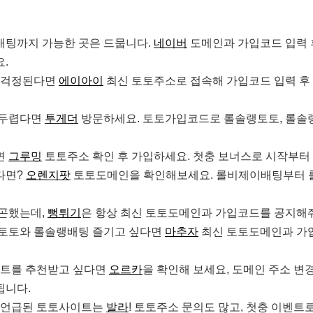
배팅까지 가능한 곳은 드뭅니다.
네이버
도메인과 가입코드 입력 
.
튀 걱정된다면
에이아이
최신 토토주소로 접속해 가입코드 입력 후
 두렵다면
투게더
방문하세요. 토토가입코드로 롤솔랭토토, 롤솔
면
그루밍
토토주소 확인 후 가입하세요. 첫충 보너스로 시작부터
다면?
오렌지팟
토토도메인을 확인해보세요. 롤비제이배팅부터 
피곤했는데,
뻥튀기
은 항상 최신 토토도메인과 가입코드를 공지해
롤토토와 롤솔랭배팅 즐기고 싶다면
마추자
최신 토토도메인과 가입
이트를 추천받고 싶다면
오르카
을 확인해 보세요, 도메인 주소 변
됩니다.
이 언급된 토토사이트는
발라
! 토토주소 문의도 많고, 첫충 이벤트