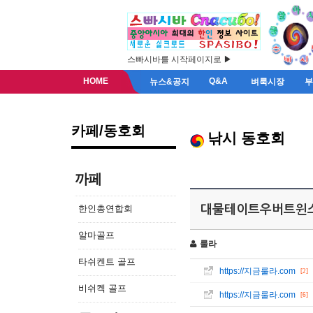
스빠시바를 시작페이지로 ▶
HOME
Q&A
뉴스&공지
벼룩시장
카페/동호회
낚시 동호회
까페
한인총연합회
대물테이트우버트윈스
알마골프
룰라
타쉬켄트 골프
https://지금룰라.com
[2]
비쉬켁 골프
https://지금룰라.com
[6]