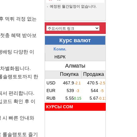
예정된 월간일정이 없습니다.
후 먹튀 걱정 없는
 첫충 혜택 받아보
랭배팅 다양한 이
 차별화됩니다.
롤솔랭토토까지 한
줘서 편리합니다.
코드 확인 후 이
КУРСЫ COM
경 시 빠른 안내와
로 롤솔랭토토 즐기