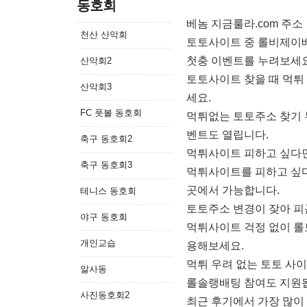
동호회
베놈 지금룰라.com 주소
천산 산악회
토토사이트 중 롤비제이
첫충 이벤트를 누려보세요
산악회2
토토사이트 찾을 때 먹
산악회3
세요.
FC 풋볼 동호회
먹튀없는 토토주소 찾기
벤트도 열립니다.
축구 동호회2
먹튀사이트 피하고 싶다
축구 동호회3
먹튀사이트를 피하고 싶
곳에서 가능합니다.
테니스 동호회
토토주소 변경이 잦아 
야구 동호회
먹튀사이트 걱정 없이 
개인교습
용해보세요.
먹튀 우려 없는 토토 사
알사동
롤솔랭배팅 참여도 지원
사진동호회2
최근 후기에서 가장 많