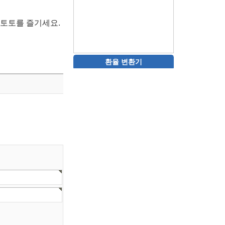
 토토를 즐기세요.
환율 변환기