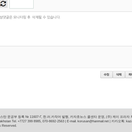
듣기
탄 문공부 등록 № 11607-Г, 한.러.카작어 발행, 카자흐뉴스 콜센타 운영, (주) 케이 프라자
azakhstan Tel. +7727 399 8985, 070-8692-2563 | E-mail. korusan@hanmail.net | 카카오톡: ka
s Reserved.