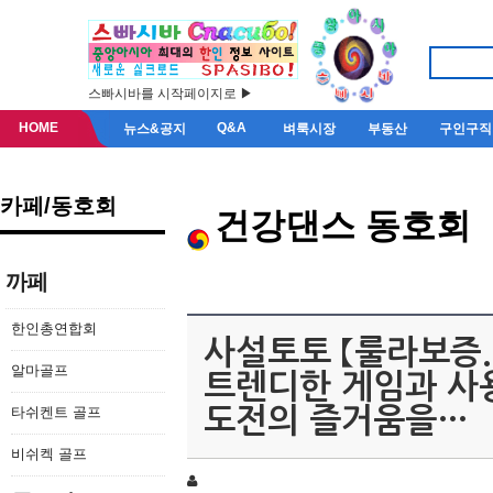
스빠시바를 시작페이지로 ▶
HOME
Q&A
뉴스&공지
벼룩시장
부동산
구인구직
카페/동호회
건강댄스 동호회
까페
한인총연합회
사설토토 【룰라보증.c
알마골프
트렌디한 게임과 사
타쉬켄트 골프
도전의 즐거움을…
비쉬켁 골프